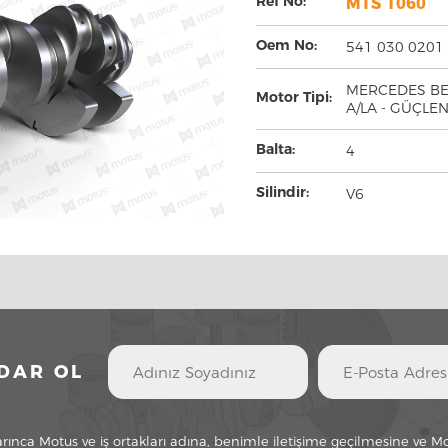
Ref No:
MTS 1060
Oem No:
541 030 0201 
MERCEDES BEN
Motor Tipi:
A/LA - GÜÇLEN
Balta:
4
Silindir:
V6
DAR OL
 uyarınca Motus ve iş ortakları adına, benimle iletişime geçilmesine ve M