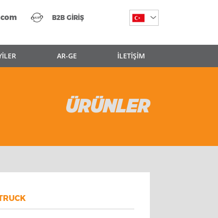
.com
B2B GİRİŞ
YİLER
AR-GE
İLETİŞİM
ÜRÜNLER
TRUCK