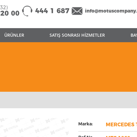
332)
444 1 687
info@motuscompany
 20 00
ÜRÜNLER
SATIŞ SONRASI HİZMETLER
BA
Marka:
MERCEDES 