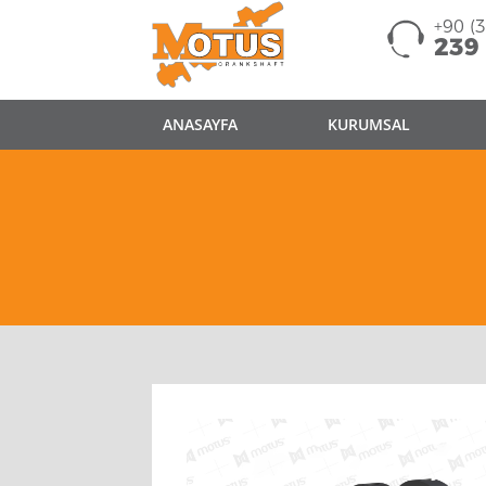
+90 (
239
ANASAYFA
KURUMSAL